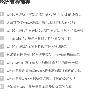
系统教程推荐
1
win10系统玩《实况足球》提示“缺少rld.dl”的还原步骤
2
大白菜修复win10系统更新无线网卡驱动的技巧
3
win10系统盟军敢死队2游戏动画无法播放的还原步骤
4
ghost win10系统怎么删除近期访问位置图标
5
win10系统360浏览器拦截广告的详细教程
6
技术编辑恢复win10系统安装Adobe After Effects程序失败的问题
7
win7 GHosT添加输入法和删除输入法的操作步骤
8
win10系统彻底卸载nVidiA显卡驱动增强程序的方法
9
win10系统word文档给词语添加注解的设置方法
10
大神教您win10系统魔兽争霸无法全屏的方案