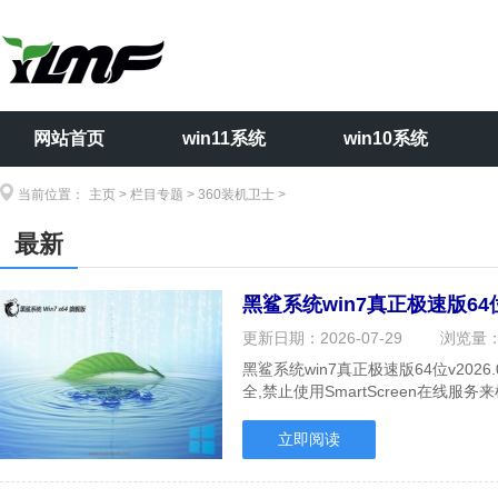
网站首页
win11系统
win10系统
当前位置：
主页
>
栏目专题
>
360装机卫士
>
最新
黑鲨系统win7真正极速版64位
更新日期：
2026-07-29
浏览量
黑鲨系统win7真正极速版64位v20
全,禁止使用SmartScreen在线
对各种病毒的抵.....
立即阅读