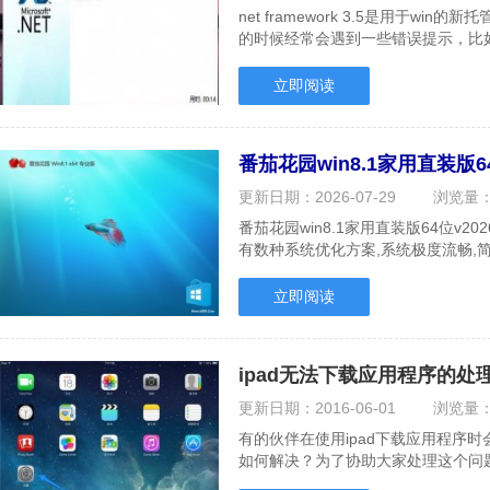
net framework 3.5是用于win
的时候经常会遇到一些错误提示，比如就有w
3.5的时候提示.....
立即阅读
番茄花园win8.1家用直装版64
更新日期：
2026-07-29
浏览量
番茄花园win8.1家用直装版64位v2
有数种系统优化方案,系统极度流畅,
网络组件,加快.....
立即阅读
ipad无法下载应用程序的处
更新日期：
2016-06-01
浏览量
有的伙伴在使用ipad下载应用程序
如何解决？为了协助大家处理这个问
面共享给大家，但.....