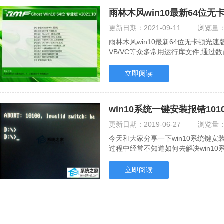
雨林木风win10最新64位无卡
更新日期：
2021-09-11
浏览量
雨林木风win10最新64位无卡顿光速版v20
VB/VC等众多常用运行库文件,通
件完美驱动,采用万.....
立即阅读
win10系统一键安装报错10
更新日期：
2019-06-27
浏览量
今天和大家分享一下win10系统键安装
过程中经常不知道如何去解决win10
决win10系统键安装.....
立即阅读